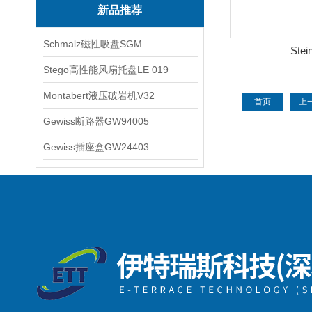
新品推荐
Schmalz磁性吸盘SGM
Stei
Stego高性能风扇托盘LE 019
Montabert液压破岩机V32
首页
上
Gewiss断路器GW94005
尾页
第
6
Gewiss插座盒GW24403